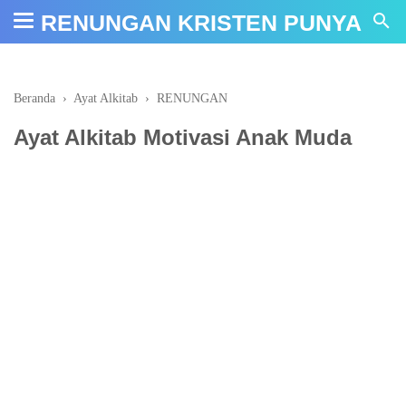
google-site-verification: google66f3bf1731cda62b.html
RENUNGAN KRISTEN PUNYA
Beranda
›
Ayat Alkitab
›
RENUNGAN
Ayat Alkitab Motivasi Anak Muda