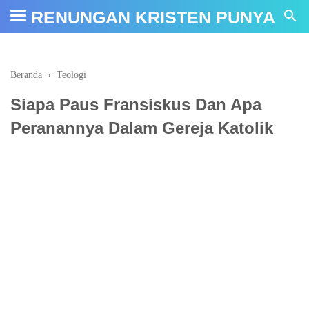
google-site-verification: google66f3bf1731cda62b.html
RENUNGAN KRISTEN PUNYA
Beranda
›
Teologi
Siapa Paus Fransiskus Dan Apa
Peranannya Dalam Gereja Katolik