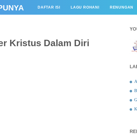
PUNYA
DAFTAR ISI
LAGU ROHANI
RENUNGAN
KESAKSIAN
BERITA
LAGU ROHANI
YO
r Kristus Dalam Diri
LA
A
B
G
K
RE