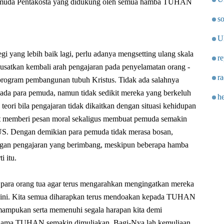
emuda Pentakosta yang didukung oleh semua hamba TUHAN
so
U
egi yang lebih baik lagi, perlu adanya mengsetting ulang skala
re
musatkan kembali arah pengajaran pada penyelamatan orang -
ra
a program pembangunan tubuh Kristus. Tidak ada salahnya
ada para pemuda, namun tidak sedikit mereka yang berkeluh
he
teori bila pengajaran tidak dikaitkan dengan situasi kehidupan
pat memberi pesan moral sekaligus membuat pemuda semakin
Dengan demikian para pemuda tidak merasa bosan,
ngan pengajaran yang berimbang, meskipun beberapa hamba
 itu.
 para orang tua agar terus mengarahkan mengingatkan mereka
tif ini. Kita semua diharapkan terus mendoakan kepada TUHAN
ampukan serta memenuhi segala harapan kita demi
an nama TUHAN semakin dimuliakan. Bagi-Nya lah kemuliaan