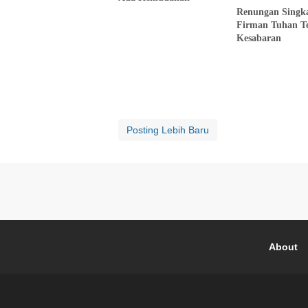
Renungan Singk
Firman Tuhan T
Kesabaran
Posting Lebih Baru
About