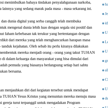
nsi menimbulkan bahaya tindakan penyalahgunaan narkoba,
h
aja lainnya yang sedang marak pada masa - masa sekarang ini.
J
dan dunia digital yang serba canggih telah membuka
i
uk mengenal dunia lebih luas dengan segala sisi positif dan
U
ut faham kebebasan tak terukur yang bertentangan dengan
sedikit dari mereka yang telah menghancurkan harapan masa
L
- tanduk kejahatan. Oleh sebab itu perlu kiranya dilakukan
Un
 membentuk mereka menjadi orang - orang yang takut TUHAN
di dalam keluarga dan masyarakat yang bisa dimulai dari
g
badah pemuda yang biasanya berlangsung setiap hari sabtu
al
tukan bersama.
Ch
U
dan menjauhkan diri dari kegiatan tersebut untuk mendapat
pada TUHAN Yesus Kristus yang menuntun mereka menuju masa
d
i gereja turut terpanggil untuk mengadakan Program
U