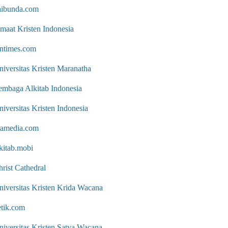
aibunda.com
emaat Kristen Indonesia
dntimes.com
niversitas Kristen Maranatha
embaga Alkitab Indonesia
iversitas Kristen Indonesia
ramedia.com
kitab.mobi
rist Cathedral
niversitas Kristen Krida Wacana
etik.com
niversitas Kristen Satya Wacana