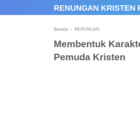
google-site-verification: google66f3bf1731cda62b.html
RENUNGAN KRISTEN 
Beranda
›
RENUNGAN
Membentuk Karakte
Pemuda Kristen