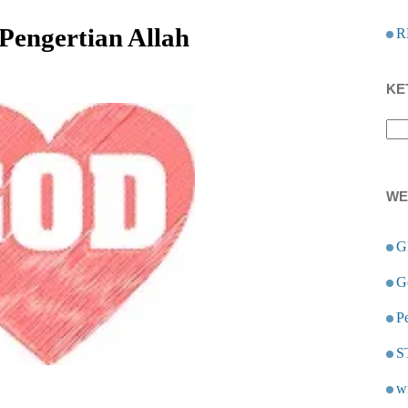
Pengertian Allah
R
KE
WE
G
G
Pe
S
w