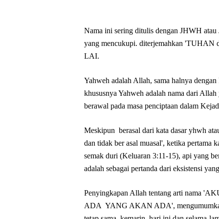
Nama ini sering ditulis dengan JHWH atau 
yang mencukupi. diterjemahkan 'TUHAN da
LAI.
Yahweh adalah Allah, sama halnya dengan 
khususnya Yahweh adalah nama dari Allah 
berawal pada masa penciptaan dalam Kejad
Meskipun berasal dari kata dasar yhwh ata
dan tidak ber asal muasal', ketika pertama 
semak duri (Keluaran 3:11-15), api yang ber
adalah sebagai pertanda dari eksistensi yan
Penyingkapan Allah tentang arti nama 
ADA YANG AKAN ADA', mengumumkan keset
tetap sama, kemarin, hari ini dan selama-l