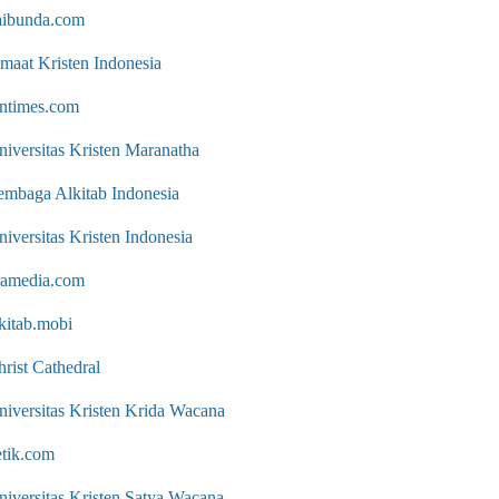
aibunda.com
emaat Kristen Indonesia
dntimes.com
niversitas Kristen Maranatha
embaga Alkitab Indonesia
iversitas Kristen Indonesia
ramedia.com
kitab.mobi
rist Cathedral
niversitas Kristen Krida Wacana
etik.com
niversitas Kristen Satya Wacana