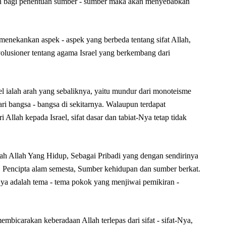
tokan bagi penentuan sumber - sumber maka akan menyebabkan
menekankan aspek - aspek yang berbeda tentang sifat Allah,
volusioner tentang agama Israel yang berkembang dari
.
 ialah arah yang sebaliknya, yaitu mundur dari monoteisme
i bangsa - bangsa di sekitarnya. Walaupun terdapat
Allah kepada Israel, sifat dasar dan tabiat-Nya tetap tidak
lah Allah Yang Hidup, Sebagai Pribadi yang dengan sendirinya
a, Pencipta alam semesta, Sumber kehidupan dan sumber berkat.
a adalah tema - tema pokok yang menjiwai pemikiran -
mbicarakan keberadaan Allah terlepas dari sifat - sifat-Nya,