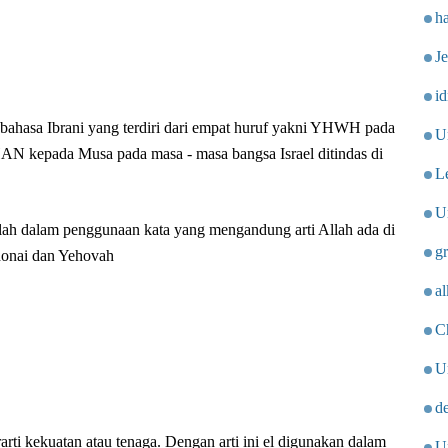
h
J
i
i bahasa Ibrani yang terdiri dari empat huruf yakni YHWH pada
U
AN kepada Musa pada masa - masa bangsa Israel ditindas di
L
Un
tilah dalam penggunaan kata yang mengandung arti Allah ada di
g
donai dan Yehovah
al
Ch
U
d
arti kekuatan atau tenaga. Dengan arti ini el digunakan dalam
U