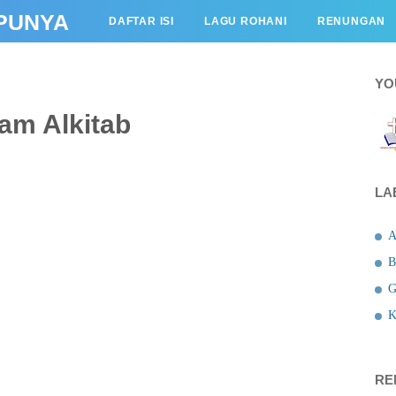
PUNYA
DAFTAR ISI
LAGU ROHANI
RENUNGAN
KESAKSIAN
BERITA
LAGU ROHANI
YO
lam Alkitab
LA
A
B
G
K
RE