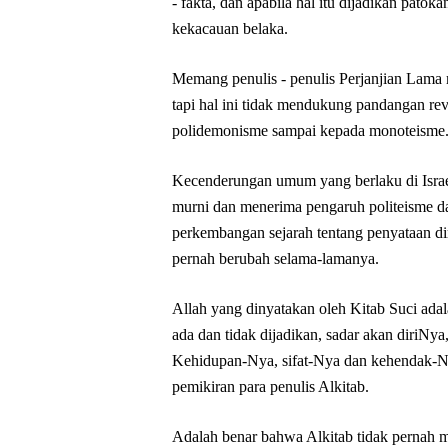
- fakta, dan apabila hal itu dijadikan pa
kekacauan belaka.
Memang penulis - penulis Perjanjian Lama 
tapi hal ini tidak mendukung pandangan re
polidemonisme sampai kepada monoteisme
Kecenderungan umum yang berlaku di Israel
murni dan menerima pengaruh politeisme dar
perkembangan sejarah tentang penyataan diri 
pernah berubah selama-lamanya.
Allah yang dinyatakan oleh Kitab Suci ada
ada dan tidak dijadikan, sadar akan diriNy
Kehidupan-Nya, sifat-Nya dan kehendak-Ny
pemikiran para penulis Alkitab.
Adalah benar bahwa Alkitab tidak pernah me