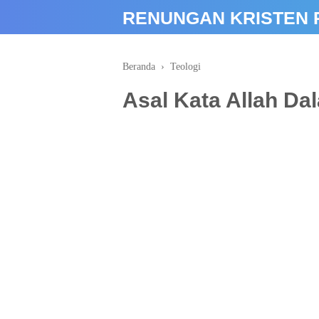
google-site-verification: google66f3bf1731cda62b.html
RENUNGAN KRISTEN 
Beranda
›
Teologi
Asal Kata Allah Da